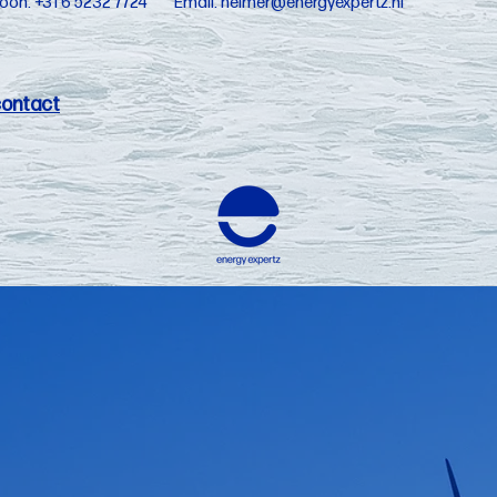
foon: +31 6 5232 7724 Email:
helmer@energyexpertz.nl
contact
Voor bedrijven
Op het juiste moment de juiste mensen vin
belangrijk voor uw succes, groei en continuïtei
en het netwerk om de expertz voor uw organ