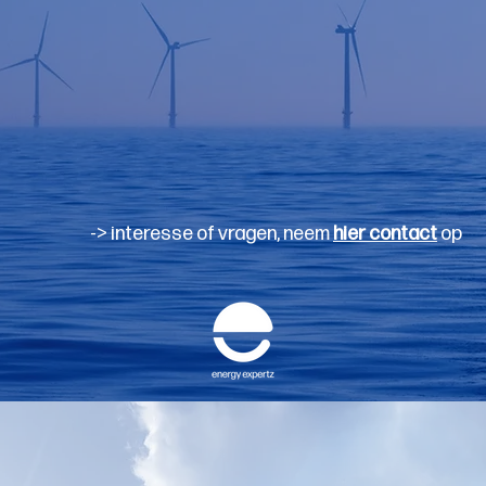
Snelheid, kwaliteit en transparantie zijn onz
ons verwachten dat wij inzichtelijk maken wel
specifieke behoefte, ook als dit niet door 
worden. Wij zullen de grootste transitie die vo
Kunt u niet of moeilijk de juiste personen kun
binnen uw organisatie? Dan komen wij graag met
-> interesse of vragen, neem
hier contact
op