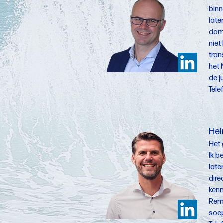
binn
late
dome
niet
tran
het 
de j
Tele
Hel
Het 
Ik b
late
dire
kenn
Remc
soep