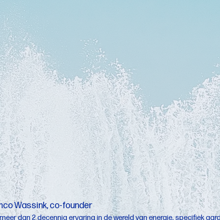
 (technische) innovatie ook
 bewuster bezig te zijn met
milieu en klimaat. Het gaat
eefbare toekomst voor de
over bouwen aan een nieuwe
ker is dan welvaart.
aar willen wij samen met
j matchen vraag en aanbod
ergietransitie projecten van
richten we ons vooral op
gsfase. Dit doen wij met een
s-on mentaliteit. Wij denken
n en handelen snel.
co Wassink, co-founder
meer dan 2 decennia ervaring in de wereld van energie, specifiek aard