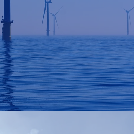
e belangrijkste waarden. U mag van
ke oplossing het beste past bij uw
Energy Expertz zelf geleverd kan
or ons ligt samen moeten uitvoeren.
t vinden voor belangrijke posities
 u in contact.