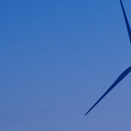
posities en vraagstukken in de energietransitie
Veel bedrijven ervaren schaarste terwijl w
mensen met de juiste skills zijn. Daarom matc
middels een op skills gebaseerde aanpak. Hierm
cv en hebben we focus op skills voor nieuwe te
splitsen van taken. Op deze manier kunnen w
organisatie oplossen.
Wij detacheren expertz die bedrijven onde
duurzame energieprojecten. Dit doen we onder 
windenergie, warmtenetten, zonne-energie en i
Wij zijn als klein bedrijf wendbaar
recruitmentvraagstukken op door goed te doorg
juiste skills bij te vinden. Daarnaast nemen 
luisteren en ze te vertalen naar oplossinge
aanspreekpunt die inhoudelijk maatwerk levert.