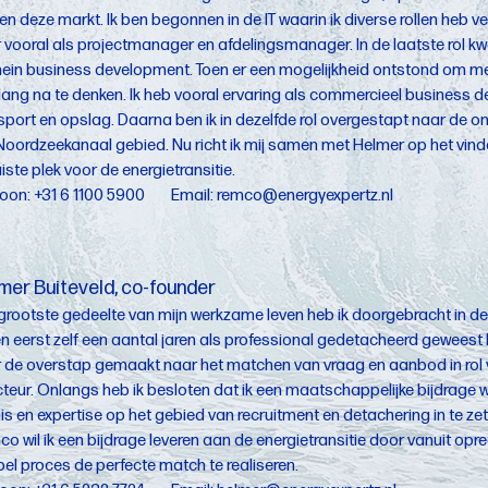
en deze markt. Ik ben begonnen in de IT waarin ik diverse rollen heb ver
r vooral als projectmanager en afdelingsmanager. In de laatste rol k
in business development. Toen er een mogelijkheid ontstond om me hi
 lang na te denken. Ik heb vooral ervaring als commercieel business 
sport en opslag. Daarna ben ik in dezelfde rol overgestapt naar de ont
Noordzeekanaal gebied. Nu richt ik mij samen met Helmer op het vin
uiste plek voor de energietransitie.
foon: +31 6 1100 5900 Email:
remco@energyexpertz.nl
mer Buiteveld, co-founder
grootste gedeelte van mijn werkzame leven heb ik doorgebracht in de
en eerst zelf een aantal jaren als professional gedetacheerd geweest
r de overstap gemaakt naar het matchen van vraag en aanbod in r
cteur. Onlangs heb ik besloten dat ik een maatschappelijke bijdrage 
is en expertise op het gebied van recruitment en detachering in te ze
o wil ik een bijdrage leveren aan de energietransitie door vanuit op
el proces de perfecte match te realiseren.