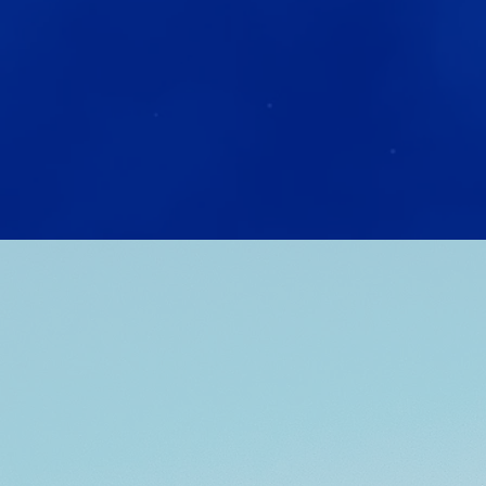
Energy Expertz, het bedrijf da
overheden verbindt om de energiet
onze jarenlange ervaring in de en
zijn wij in staat om inhoudelijk di