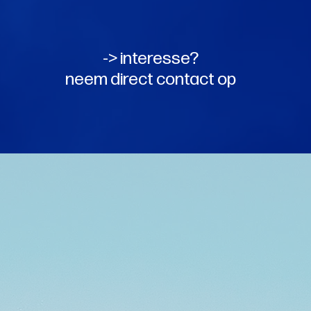
-> interesse?
neem direct contact op
t expertz aan bedrijven en
ransitie te versnellen. Met
ergiemarkt en de detachering
epgaand en op persoonlijk vlak