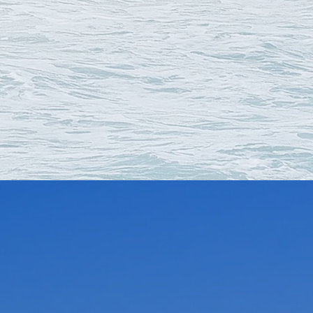
den voor uw organisatie, dat is
t. Energy Expertz heeft de ervaring
isatie te vinden als het gaat om