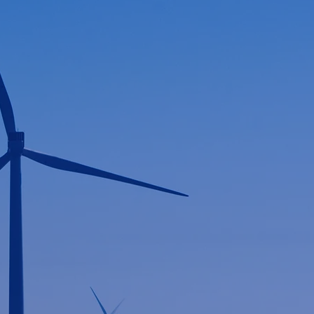
.
ij zien dat er potentieel genoeg
hen wij opdrachtgevers en expertz
ee kijken wij verder dan alleen het
chnologie, gerichte scholing en het
e het schaarste vraagstuk voor uw
rsteunen bij het realiseren van
meer op het gebied van waterstof,
nfrastructuur.
 en persoonlijk. We lossen
ronden wat de vraag is en hier de
we de tijd om naar uw problemen te
n. U heeft als opdrachtgever één