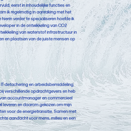
vuld, eerst in inhoudelijke functies en
wam ik regelmatig in aanraking met het
erin verder te specialiseren hoefde ik
developer in de ontwikkeling van CO2
wikkeling van waterstof infrastructuur in
den en plaatsen van de juiste mensen op
 IT-detachering en arbeidsbemiddeling.
 bij verschillende opdrachtgevers en heb
ol van accountmanager en commercieel
wil leveren en daarom gekozen om mijn
tten voor de energietransitie. Samen met
rechte aandacht voor mens, milieu en een