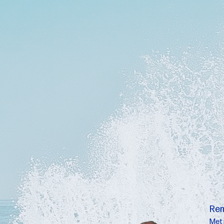
de juiste match te maken.
De energietransitie vraagt naast
een andere mentaliteit waarin we
de impact van ons gedrag op het 
daarbij om keuzes voor een l
volgende generaties. Het gaat 
economie, waarin welzijn belangrij
Een fossielvrije toekomst, d
gelijkgestemden aan werken. Wi
door expertz te vinden voor de en
onze opdrachtgevers. Hierbij 
functies in de projectontwikkelin
realistisch idealisme en een hand
in oplossingen, leggen verbindinge
Rem
Met 